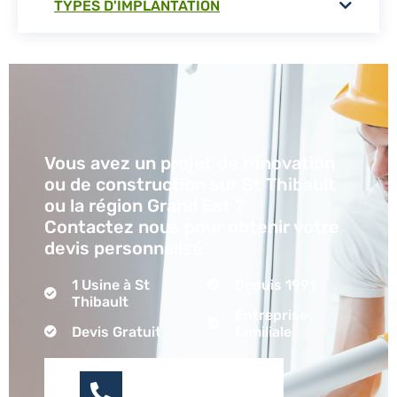
TYPES D'IMPLANTATION
Vous avez un projet de rénovation
ou de construction sur St Thibault
ou la région Grand Est ?
Contactez nous pour obtenir votre
devis personnalisé
1 Usine à St
Depuis 1991
Thibault
Entreprise
Devis Gratuit
familiale