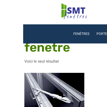
Accueil
/ Produits identifiés “fenetre”
FENÊTRES
PORTE
fenetre
Voici le seul résultat